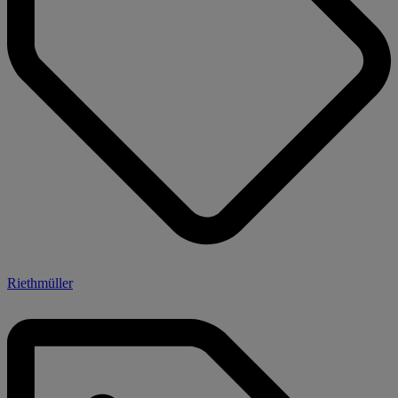
Riethmüller