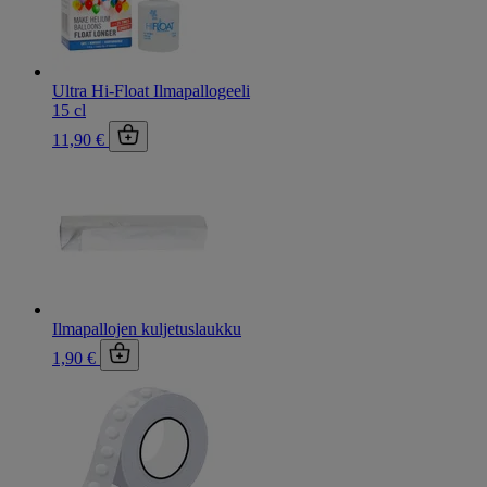
Ultra Hi-Float Ilmapallogeeli
15 cl
11,90 €
Ilmapallojen kuljetuslaukku
1,90 €