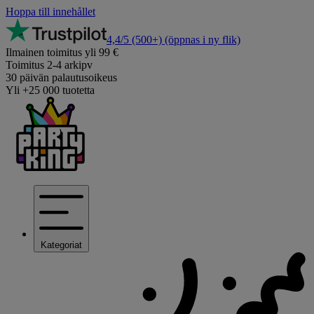
Hoppa till innehållet
4,4/5
(500+)
(öppnas i ny flik)
Ilmainen toimitus yli 99 €
Toimitus 2-4 arkipv
30 päivän palautusoikeus
Yli +25 000 tuotetta
Kategoriat