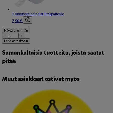
Kiinnitysteippipalat Ilmapalloille
2,90 €
Näytä enemmän
−
+
Laita ostoskoriin
Samankaltaisia tuotteita, joista saatat
pitää
Muut asiakkaat ostivat myös