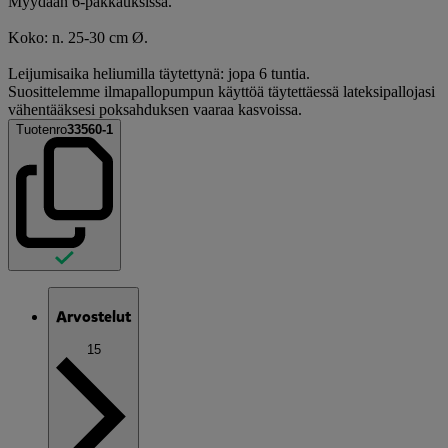
Myydään 6-pakkauksissa.
Koko: n. 25-30 cm Ø.
Leijumisaika heliumilla täytettynä: jopa 6 tuntia.
Suosittelemme ilmapallopumpun käyttöä täytettäessä lateksipallojasi
vähentääksesi poksahduksen vaaraa kasvoissa.
Tuotenro
33560-1
Arvostelut
15