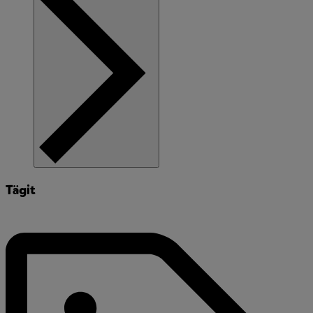
Tägit