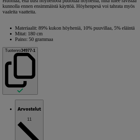
Huomaa, että uusi höyhenboa pudottaa höyheniä, niitä tulee ravistaa
kunnolla ennen ensimmäistä käyttöä. Höyhenpesä voi tahrata myös
vaaleita vaatteita.
Materiaalit: 89% kukon höyheniä, 10% puuvillaa, 5% eläintä
Mitat: 180 cm
Paino: 50 grammaa
Tuotenro
34977-1
Arvostelut
11