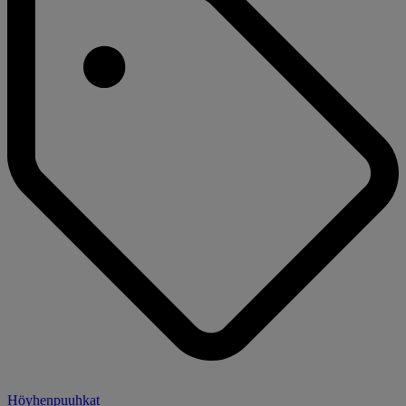
Höyhenpuuhkat