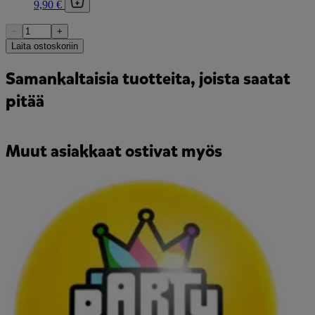
9,90 €
−
+
Laita ostoskoriin
Samankaltaisia tuotteita, joista saatat
pitää
Muut asiakkaat ostivat myös