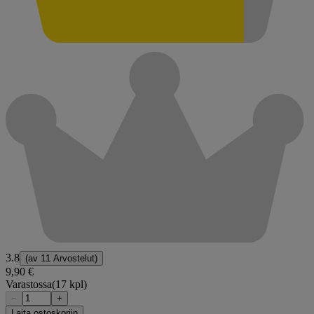
3.8
(av
11 Arvostelut
)
9,90 €
Varastossa
(17 kpl)
−
+
Laita ostoskoriin