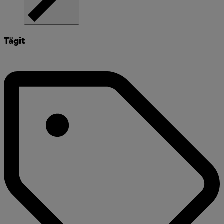
Tägit