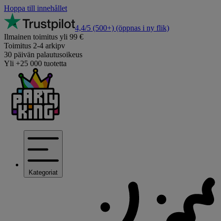
Hoppa till innehållet
4,4/5
(500+)
(öppnas i ny flik)
Ilmainen toimitus yli 99 €
Toimitus 2-4 arkipv
30 päivän palautusoikeus
Yli +25 000 tuotetta
Kategoriat