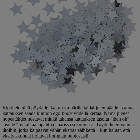
Ripottele niitä pöydälle, kakun ympärille tai lahjojen päälle ja anna
kattauksen saada kunnon ego-boost yhdellä kertaa. Nämä pienet
hopeatähdet nostavat minkä tahansa kattauksen tasolta “ihan ok”
tasolle “nyt alkaa tapahtua” parissa sekunnissa. Täydellinen valinta
iltoihin, jotka kaipaavat vähän ekstraa säihkettä – kun haluat, että
yksityiskohdat hoitavat homman puolestasi!