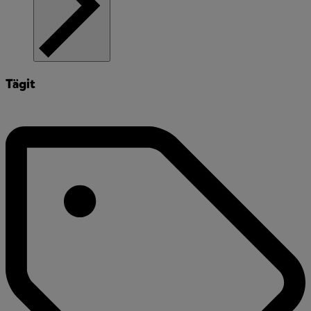
Tägit