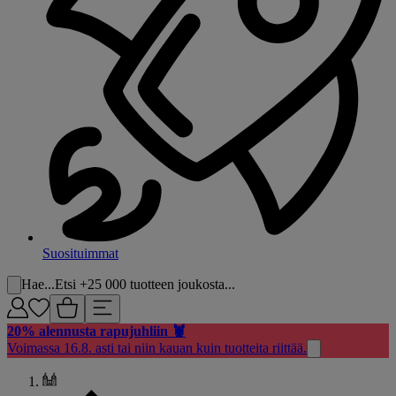
Suosituimmat
Hae...
Etsi +25 000 tuotteen joukosta...
20% alennusta rapujuhliin 🦞
Voimassa 16.8. asti tai niin kauan kuin tuotteita riittää.