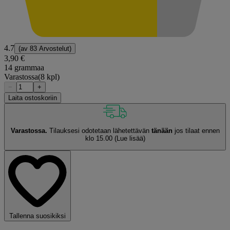
4.7
(av
83 Arvostelut
)
3,90 €
14 grammaa
Varastossa
(8 kpl)
−
+
Laita ostoskoriin
Varastossa.
Tilauksesi odotetaan lähetettävän
tänään
jos tilaat ennen
klo 15.00
(Lue lisää)
Tallenna suosikiksi