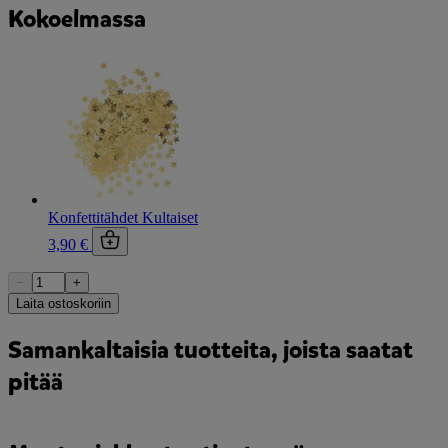
Kokoelmassa
Konfettitähdet Kultaiset
3,90 €
−
+
Laita ostoskoriin
Samankaltaisia tuotteita, joista saatat
pitää