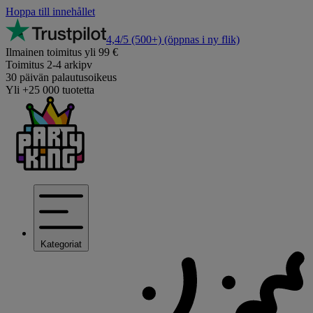
Hoppa till innehållet
4,4/5
(500+)
(öppnas i ny flik)
Ilmainen toimitus yli 99 €
Toimitus 2-4 arkipv
30 päivän palautusoikeus
Yli +25 000 tuotetta
Kategoriat