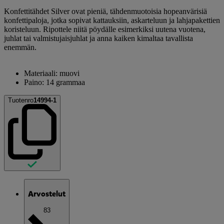
Konfettitähdet Silver ovat pieniä, tähdenmuotoisia hopeanvärisiä
konfettipaloja, jotka sopivat kattauksiin, askarteluun ja lahjapakettien
koristeluun. Ripottele niitä pöydälle esimerkiksi uutena vuotena,
juhlat tai valmistujaisjuhlat ja anna kaiken kimaltaa tavallista
enemmän.
Materiaali: muovi
Paino: 14 grammaa
Tuotenro
14994-1
Arvostelut
83