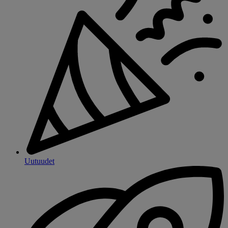
Uutuudet