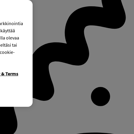
arkkinointia
käyttää
lla olevaa
ltäsi tai
 cookie-
y & Terms