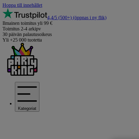
Hoppa till innehållet
4,4/5
(500+)
(öppnas i ny flik)
Ilmainen toimitus yli 99 €
Toimitus 2-4 arkipv
30 päivän palautusoikeus
Yli +25 000 tuotetta
Kategoriat