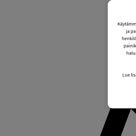
Käytämme
ja p
henkil
painik
halu
Lue lis