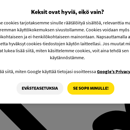
Keksit ovat hyviä, eikö vain?
 cookies tarjotaksemme sinulle räätälöityä sisältöä, relevanttia m
aremman käyttökokemuksen sivustollamme. Cookies voidaan myös 
ökohtaiseen ja ei-henkilökohtaiseen mainontaan. Napsauttamalla a
etta hyväksyt cookies-tiedostojen käytön laitteellasi. Jos muutat mie
at lukea lisää siitä, miten käsittelemme cookies, voit aina tehdä sen
käytännöstämme.
ää siitä, miten Google käyttää tietojasi osoitteessa
Google’s Privac
EVÄSTEASETUKSIA
SE SOPII MINULLE!