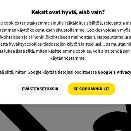
Keksit ovat hyviä, eikö vain?
 cookies tarjotaksemme sinulle räätälöityä sisältöä, relevanttia m
aremman käyttökokemuksen sivustollamme. Cookies voidaan myös 
ökohtaiseen ja ei-henkilökohtaiseen mainontaan. Napsauttamalla a
etta hyväksyt cookies-tiedostojen käytön laitteellasi. Jos muutat mie
at lukea lisää siitä, miten käsittelemme cookies, voit aina tehdä sen
käytännöstämme.
ää siitä, miten Google käyttää tietojasi osoitteessa
Google’s Privac
EVÄSTEASETUKSIA
SE SOPII MINULLE!