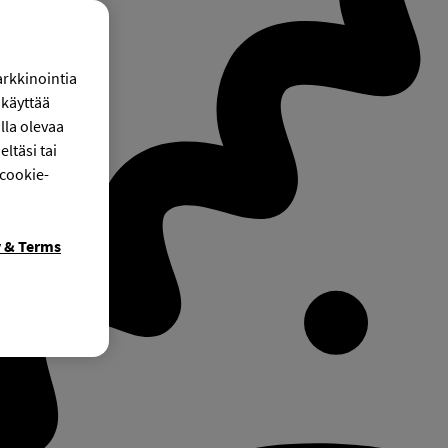
arkkinointia
käyttää
lla olevaa
ltäsi tai
 cookie-
y & Terms