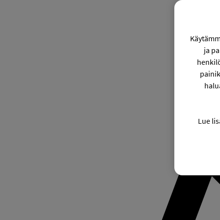
Käytämme
ja p
henkil
painik
halu
Lue lis