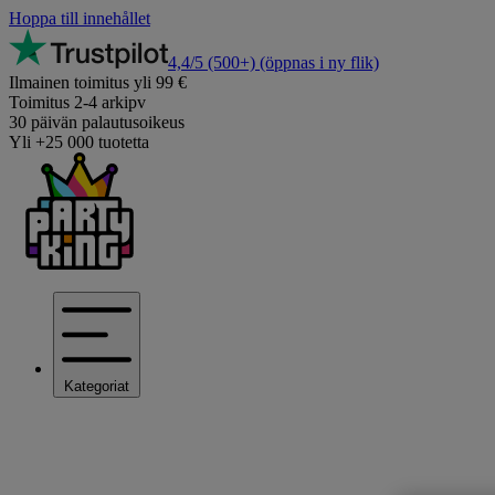
Hoppa till innehållet
4,4/5
(500+)
(öppnas i ny flik)
Ilmainen toimitus yli 99 €
Toimitus 2-4 arkipv
30 päivän palautusoikeus
Yli +25 000 tuotetta
Kategoriat