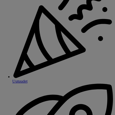
Uutuudet