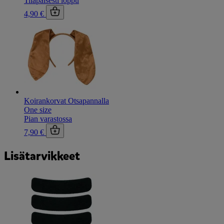
Tilapäisesti loppu
4,90 €
Koirankorvat Otsapannalla
One size
Pian varastossa
7,90 €
Lisätarvikkeet