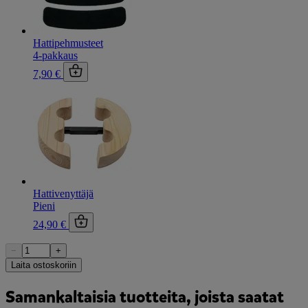
Hattipehmusteet
4-pakkaus
7,90 €
Hattivenyttäjä
Pieni
24,90 €
−
+
Laita ostoskoriin
Samankaltaisia tuotteita, joista saatat