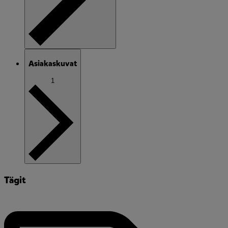
Asiakaskuvat
1
Tägit