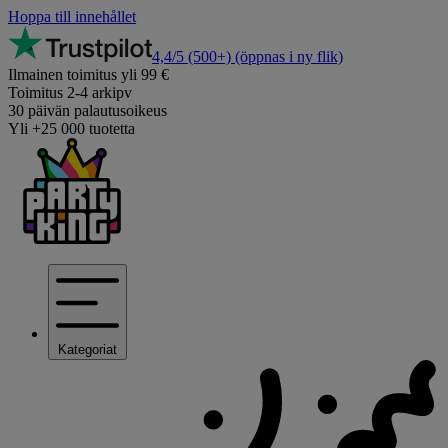
Hoppa till innehållet
4,4/5
(500+)
(öppnas i ny flik)
Ilmainen toimitus yli 99 €
Toimitus 2-4 arkipv
30 päivän palautusoikeus
Yli +25 000 tuotetta
Kategoriat