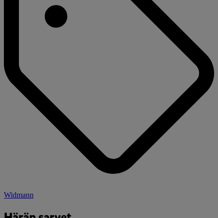
Widmann
Härän sarvet