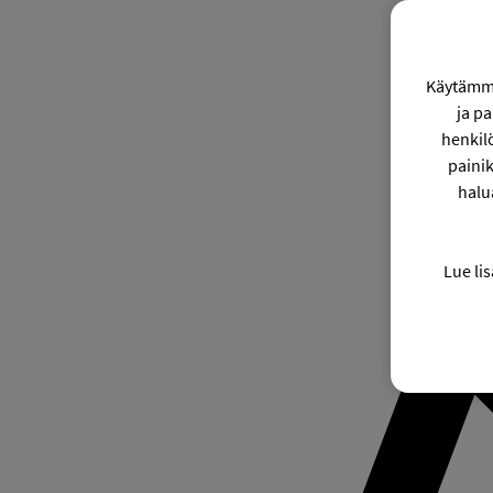
Käytämme
ja p
henkil
painik
halu
Lue lis