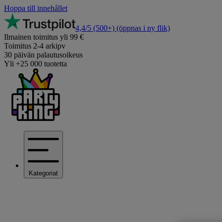
Hoppa till innehållet
4,4/5
(500+)
(öppnas i ny flik)
Ilmainen toimitus yli 99 €
Toimitus 2-4 arkipv
30 päivän palautusoikeus
Yli +25 000 tuotetta
Kategoriat