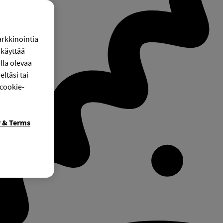
arkkinointia
käyttää
lla olevaa
ltäsi tai
 cookie-
y & Terms