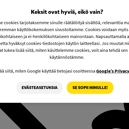
Keksit ovat hyviä, eikö vain?
 cookies tarjotaksemme sinulle räätälöityä sisältöä, relevanttia m
aremman käyttökokemuksen sivustollamme. Cookies voidaan myös 
ökohtaiseen ja ei-henkilökohtaiseen mainontaan. Napsauttamalla a
etta hyväksyt cookies-tiedostojen käytön laitteellasi. Jos muutat mie
at lukea lisää siitä, miten käsittelemme cookies, voit aina tehdä sen
käytännöstämme.
ää siitä, miten Google käyttää tietojasi osoitteessa
Google’s Privac
EVÄSTEASETUKSIA
SE SOPII MINULLE!