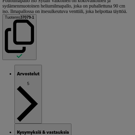
Folioilmapallo Iso Sydän Valkoinen on kokovalkoinen ja
sydämenmuotoinen heliumilmapallo, joka on puhallettuna 90 cm
iso. Ilmapallossa on itsesulkeutuva venttiili, joka helpottaa täyttöä.
Tuotenro
37079-1
Arvostelut
5
Kysymyksiä & vastauksia