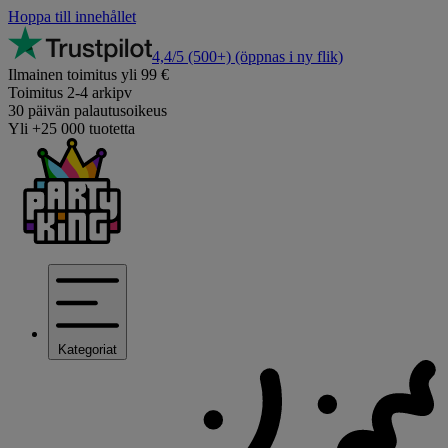
Hoppa till innehållet
4,4/5
(500+)
(öppnas i ny flik)
Ilmainen toimitus yli 99 €
Toimitus 2-4 arkipv
30 päivän palautusoikeus
Yli +25 000 tuotetta
Kategoriat