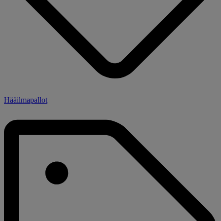
Hääilmapallot