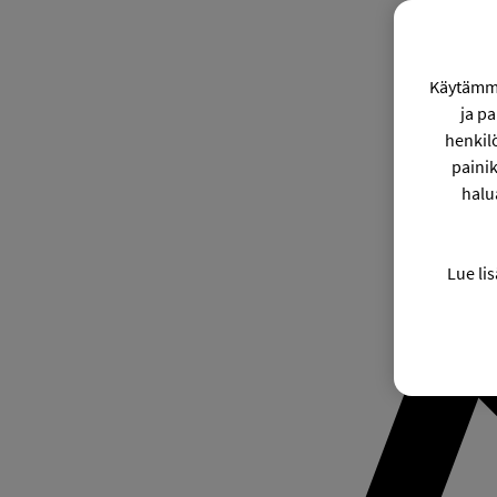
Käytämme
ja p
henkil
painik
halu
Lue lis