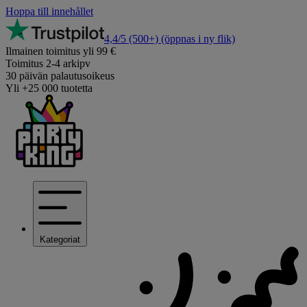
Hoppa till innehållet
4,4/5
(500+)
(öppnas i ny flik)
Ilmainen toimitus yli 99 €
Toimitus 2-4 arkipv
30 päivän palautusoikeus
Yli +25 000 tuotetta
Kategoriat