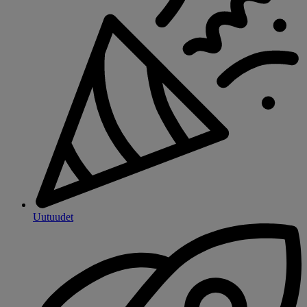
Uutuudet