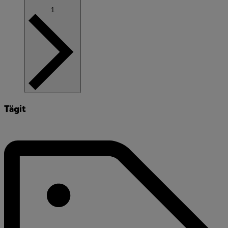
1
Tägit