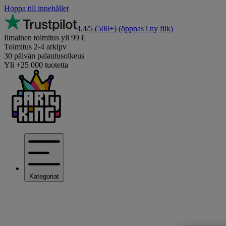
Hoppa till innehållet
4,4/5
(500+)
(öppnas i ny flik)
Ilmainen toimitus yli 99 €
Toimitus 2-4 arkipv
30 päivän palautusoikeus
Yli +25 000 tuotetta
Kategoriat