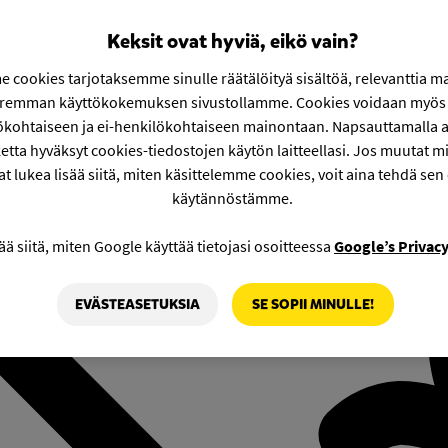
Keksit ovat hyviä, eikö vain?
 cookies tarjotaksemme sinulle räätälöityä sisältöä, relevanttia m
aremman käyttökokemuksen sivustollamme. Cookies voidaan myös 
ökohtaiseen ja ei-henkilökohtaiseen mainontaan. Napsauttamalla a
etta hyväksyt cookies-tiedostojen käytön laitteellasi. Jos muutat mie
at lukea lisää siitä, miten käsittelemme cookies, voit aina tehdä sen
käytännöstämme.
ää siitä, miten Google käyttää tietojasi osoitteessa
Google’s Privac
EVÄSTEASETUKSIA
SE SOPII MINULLE!