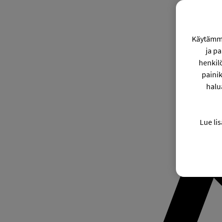
Käytämme
ja p
henkil
painik
halu
Lue lis