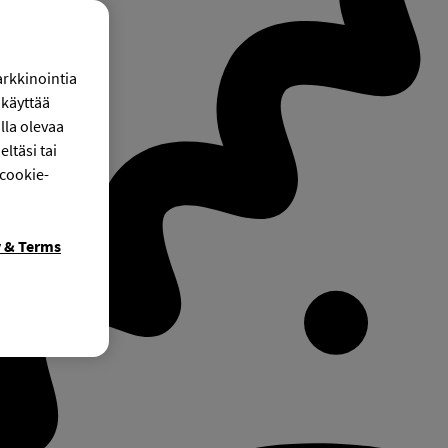
arkkinointia
käyttää
lla olevaa
ltäsi tai
 cookie-
y & Terms