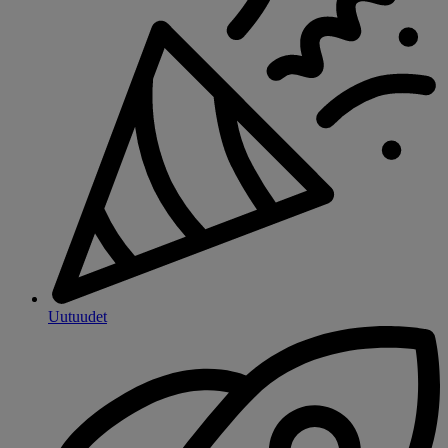
Uutuudet