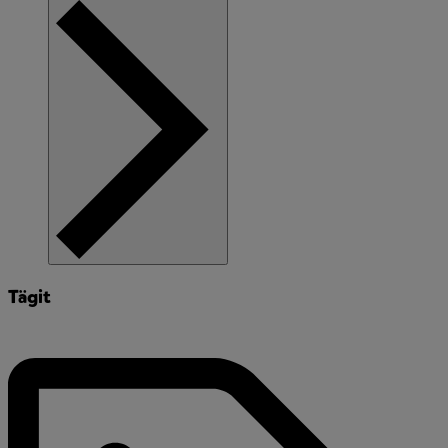
Tägit