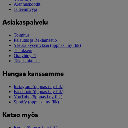
Alennuskoodit
Jälleenmyyjä
Asiakaspalvelu
Toimitus
Palautus ja Reklamaatio
Yleisiä kysymyksiä
(öppnas i ny flik)
Tilaukseni
Ota yhteyttä
Takaisinkutsut
Hengaa kanssamme
Instagram
(öppnas i ny flik)
Facebook
(öppnas i ny flik)
YouTube
(öppnas i ny flik)
Spotify
(öppnas i ny flik)
Katso myös
Ruotsi
(öppnas i ny flik)