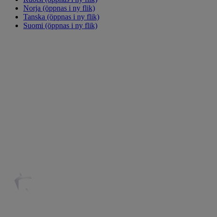
Norja
(öppnas i ny flik)
Tanska
(öppnas i ny flik)
Suomi
(öppnas i ny flik)