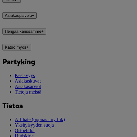
Asiakaspalvelu
+
Hengaa kanssamme
+
Katso myös
+
Partyking
Kestävyys
Asiakaskuvat
Asiakasarviot
Tietoja meistä
Tietoa
Affiliate
(öppnas i ny flik)
Yksityisyyden suoja
Ostoehdot
Uutiskirje