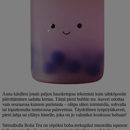
Anna käsillesi jotain paljon hauskempaa tekemistä kuin sähköpostin
päivittäminen sadatta kertaa. Tämä pieni bubble tea -kaveri odottaa
vain seuraavaa kunnon puristusta – olitpa sitten toimistolla, sohvalla
tai loputtomalta tuntuvassa palaverissa. Täydellinen työpöytäkaveri,
pieni lahja tai yllätys hänelle, joka on jo valmiiksi koukussa bobaan!
Stressibolla Boba Tea on söpöksi boba-teekupiksi muotoiltu squeeze