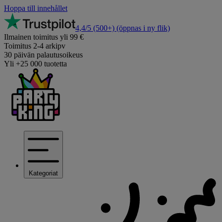
Hoppa till innehållet
4,4/5
(500+)
(öppnas i ny flik)
Ilmainen toimitus yli 99 €
Toimitus 2-4 arkipv
30 päivän palautusoikeus
Yli +25 000 tuotetta
Kategoriat