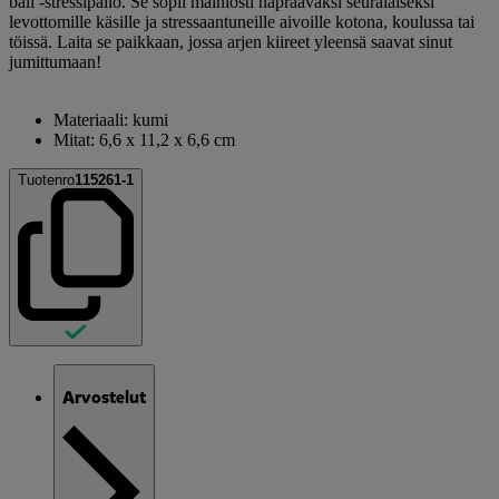
ball -stressipallo. Se sopii mainiosti näprääväksi seuralaiseksi
levottomille käsille ja stressaantuneille aivoille kotona, koulussa tai
töissä. Laita se paikkaan, jossa arjen kiireet yleensä saavat sinut
jumittumaan!
Materiaali: kumi
Mitat: 6,6 x 11,2 x 6,6 cm
Tuotenro
115261-1
Arvostelut