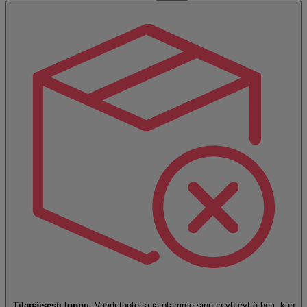
Tilapäisesti loppu.
Vahdi tuotetta ja otamme sinuun yhteyttä heti, kun