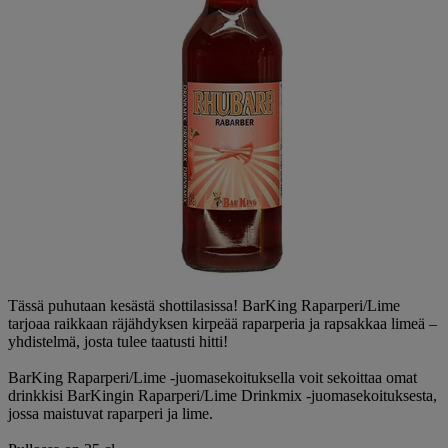
Tässä puhutaan kesästä shottilasissa! BarKing Raparperi/Lime
tarjoaa raikkaan räjähdyksen kirpeää raparperia ja rapsakkaa limeä –
yhdistelmä, josta tulee taatusti hitti!
BarKing Raparperi/Lime -juomasekoituksella voit sekoittaa omat
drinkkisi BarKingin Raparperi/Lime Drinkmix -juomasekoituksesta,
jossa maistuvat raparperi ja lime.