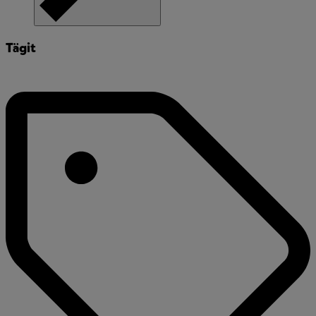
Tägit