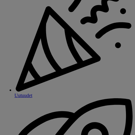
Uutuudet