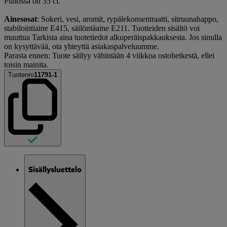
Pullossa on 35 cl.
Ainesosat
: Sokeri, vesi, aromit, rypälekonsentraatti, sitruunahappo,
stabilointiaine E415, säilöntäaine E211. Tuotteiden sisältö voi
muuttua Tarkista aina tuotetiedot alkuperäispakkauksesta. Jos sinulla
on kysyttävää, ota yhteyttä asiakaspalveluumme.
Parasta ennen: Tuote säilyy vähintään 4 viikkoa ostohetkestä, ellei
toisin mainita.
Tuotenro
11791-1
Sisällysluettelo