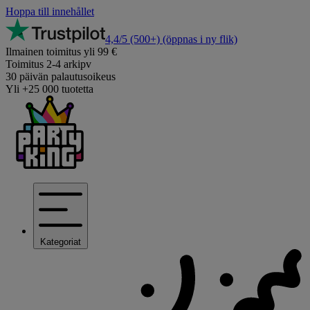
Hoppa till innehållet
4,4/5
(500+)
(öppnas i ny flik)
Ilmainen toimitus yli 99 €
Toimitus 2-4 arkipv
30 päivän palautusoikeus
Yli +25 000 tuotetta
Kategoriat