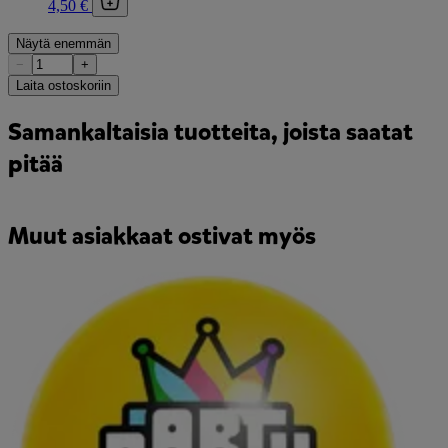
4,50 €
Näytä enemmän
−
+
Laita ostoskoriin
Samankaltaisia tuotteita, joista saatat
pitää
Muut asiakkaat ostivat myös