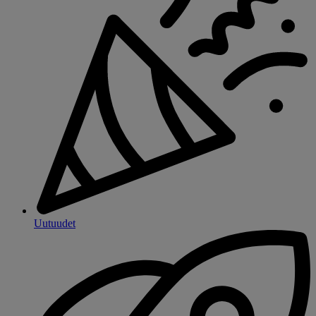
Uutuudet