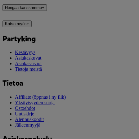
Hengaa kanssamme
+
Katso myös
+
Partyking
Kestävyys
Asiakaskuvat
Asiakasarviot
Tietoja meistä
Tietoa
Affiliate
(öppnas i ny flik)
Yksityisyyden suoja
Ostoehdot
Uutiskirje
Alennuskoodit
Jälleenmyyjä