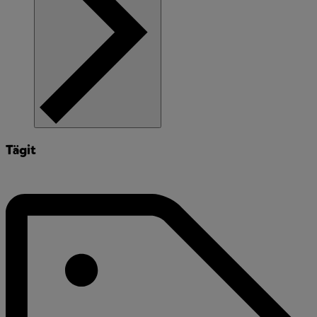
Tägit