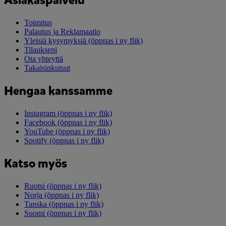
Asiakaspalvelu
Toimitus
Palautus ja Reklamaatio
Yleisiä kysymyksiä
(öppnas i ny flik)
Tilaukseni
Ota yhteyttä
Takaisinkutsut
Hengaa kanssamme
Instagram
(öppnas i ny flik)
Facebook
(öppnas i ny flik)
YouTube
(öppnas i ny flik)
Spotify
(öppnas i ny flik)
Katso myös
Ruotsi
(öppnas i ny flik)
Norja
(öppnas i ny flik)
Tanska
(öppnas i ny flik)
Suomi
(öppnas i ny flik)