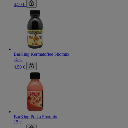
4,50 €
BarKing Kermatoffee Shotmix
15 cl
4,50 €
BarKing Polka Shotmix
15 cl