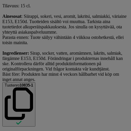
Tilavuus: 15 cl.
Ainesosat
: Siirappi, sokeri, vesi, aromit, lakritsi, salmiakki, väriaine
E153, E150d. Tuotteiden sisältö voi muuttua. Tarkista aina
tuotetiedot alkuperäispakkauksesta. Jos sinulla on kysyttävää, ota
yhteyttä asiakaspalveluumme.
Parasta ennen: Tuote säilyy vähintään 4 viikkoa ostohetkestä, ellei
toisin mainita.
Ingredienser:
Sirap, socker, vatten, aromämnen, lakrits, salmiak,
färgämne E153, E150d. Förändringar i produkternas innehåll kan
ske. Kontrollera därför alltid produktinformationen på
originalförpackningen. Vid frågor kontakta vår kundtjänst.
Bäst före: Produkten har minst 4 veckors hållbarhet vid köp om
inget annat anges.
Tuotenro
10835-1