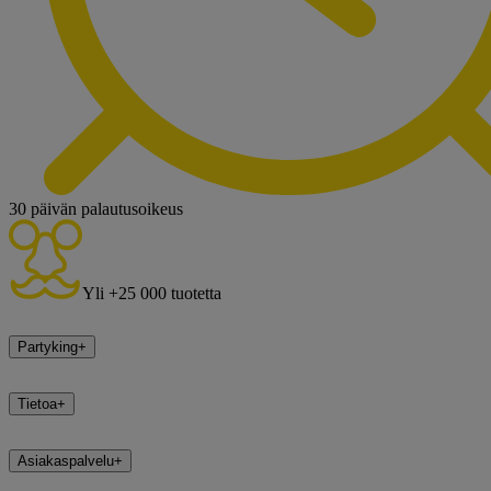
30 päivän palautusoikeus
Yli +25 000 tuotetta
Partyking
+
Tietoa
+
Asiakaspalvelu
+