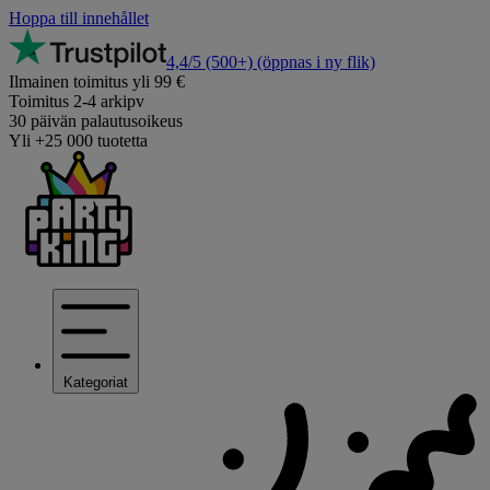
Hoppa till innehållet
4,4/5
(500+)
(öppnas i ny flik)
Ilmainen toimitus yli 99 €
Toimitus 2-4 arkipv
30 päivän palautusoikeus
Yli +25 000 tuotetta
Kategoriat