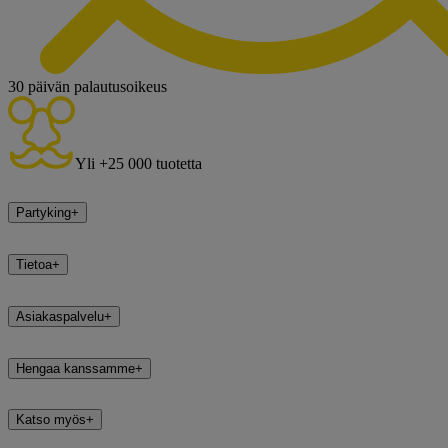
30 päivän palautusoikeus
Yli +25 000 tuotetta
Partyking
+
Tietoa
+
Asiakaspalvelu
+
Hengaa kanssamme
+
Katso myös
+