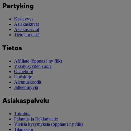
Partyking
Kestävyys
Asiakaskuvat
Asiakasarviot
Tietoja meistä
Tietoa
Affiliate
(öppnas i ny flik)
Yksityisyyden suoja
Ostoehdot
Uutiskirje
Alennuskoodit
Jälleenmyyjä
Asiakaspalvelu
Toimitus
Palautus ja Reklamaatio
Yleisiä kysymyksiä
(öppnas i ny flik)
Tilaukseni