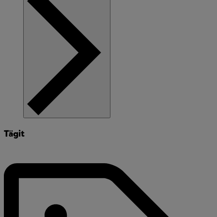
Tägit