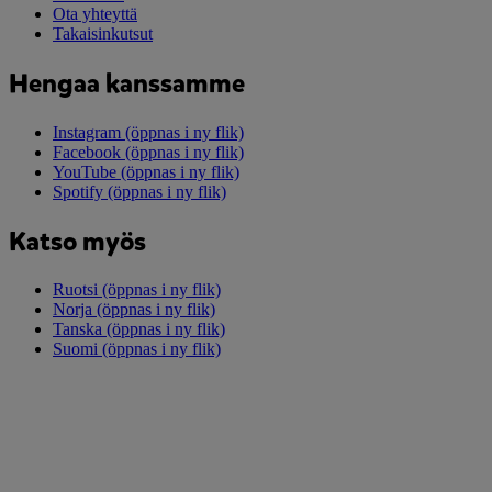
Ota yhteyttä
Takaisinkutsut
Hengaa kanssamme
Instagram
(öppnas i ny flik)
Facebook
(öppnas i ny flik)
YouTube
(öppnas i ny flik)
Spotify
(öppnas i ny flik)
Katso myös
Ruotsi
(öppnas i ny flik)
Norja
(öppnas i ny flik)
Tanska
(öppnas i ny flik)
Suomi
(öppnas i ny flik)