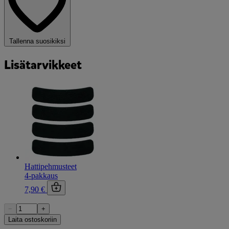
Tallenna suosikiksi
Lisätarvikkeet
Hattipehmusteet
4-pakkaus
7,90 €
−
+
Laita ostoskoriin