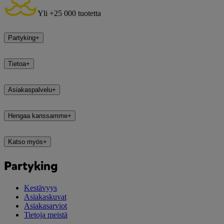
Yli +25 000 tuotetta
Partyking
+
Tietoa
+
Asiakaspalvelu
+
Hengaa kanssamme
+
Katso myös
+
Partyking
Kestävyys
Asiakaskuvat
Asiakasarviot
Tietoja meistä