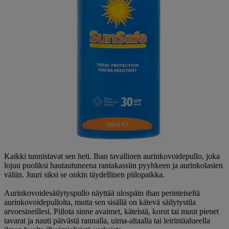
Kaikki tunnistavat sen heti. Ihan tavallinen aurinkovoidepullo, joka
lojuu puoliksi hautautuneena rantakassiin pyyhkeen ja aurinkolasien
väliin. Juuri siksi se onkin täydellinen piilopaikka.
Aurinkovoidesäilytyspullo näyttää ulospäin ihan perinteiseltä
aurinkovoidepullolta, mutta sen sisällä on kätevä säilytystila
arvoesineillesi. Piilota sinne avaimet, käteistä, korut tai muut pienet
tavarat ja nauti päivästä rannalla, uima-altaalla tai leirintäalueella