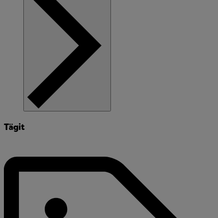
Tägit