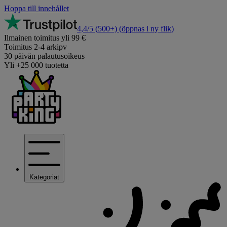
Hoppa till innehållet
4,4/5
(500+)
(öppnas i ny flik)
Ilmainen toimitus yli 99 €
Toimitus 2-4 arkipv
30 päivän palautusoikeus
Yli +25 000 tuotetta
Kategoriat