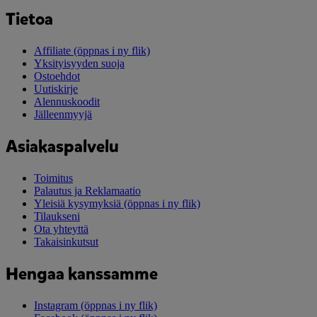
Tietoa
Affiliate
(öppnas i ny flik)
Yksityisyyden suoja
Ostoehdot
Uutiskirje
Alennuskoodit
Jälleenmyyjä
Asiakaspalvelu
Toimitus
Palautus ja Reklamaatio
Yleisiä kysymyksiä
(öppnas i ny flik)
Tilaukseni
Ota yhteyttä
Takaisinkutsut
Hengaa kanssamme
Instagram
(öppnas i ny flik)