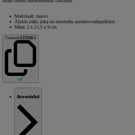
ilman huolta ilkeämielisistä varkaista.
Materiaali: muovi
Älykäs piilo, joka on muotoiltu aurinkovoidepulloksi
Mitat: 2 x 21,5 x 9 cm
Tuotenro
115318-1
Arvostelut