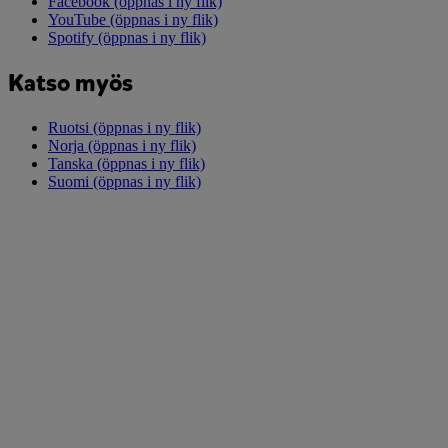
Facebook
(öppnas i ny flik)
YouTube
(öppnas i ny flik)
Spotify
(öppnas i ny flik)
Katso myös
Ruotsi
(öppnas i ny flik)
Norja
(öppnas i ny flik)
Tanska
(öppnas i ny flik)
Suomi
(öppnas i ny flik)