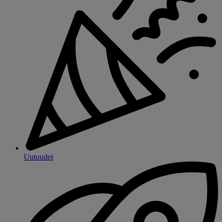
Uutuudet