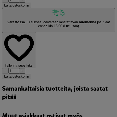
Laita ostoskoriin
Varastossa.
Tilauksesi odotetaan lähetettävän
huomenna
jos tilaat
ennen klo 15.00
(Lue lisää)
Tallenna suosikiksi
−
+
Laita ostoskoriin
Samankaltaisia tuotteita, joista saatat
pitää
Muut asiakkaat ostivat myös