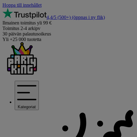
Hoppa till innehållet
4,4/5
(500+)
(öppnas i ny flik)
Ilmainen toimitus yli 99 €
Toimitus 2-4 arkipv
30 päivän palautusoikeus
Yli +25 000 tuotetta
Kategoriat