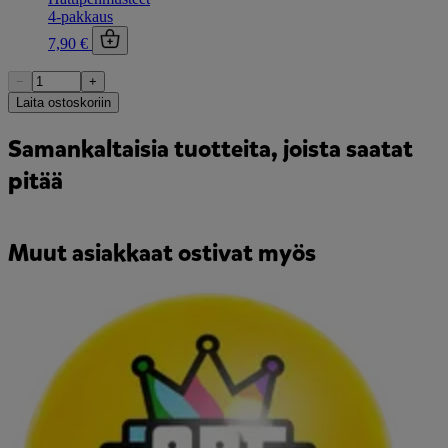
4-pakkaus
7,90 €
−
+
Laita ostoskoriin
Samankaltaisia tuotteita, joista saatat
pitää
Muut asiakkaat ostivat myös