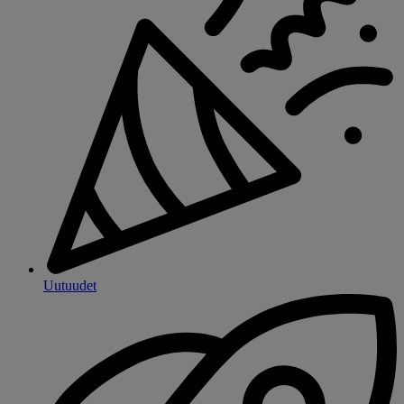
Uutuudet