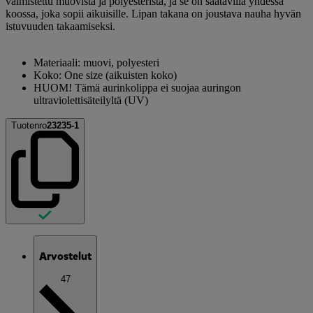
valmistettu muovista ja polyesteristä, ja se on saatavilla yhdessä
koossa, joka sopii aikuisille. Lipan takana on joustava nauha hyvän
istuvuuden takaamiseksi.
Materiaali: muovi, polyesteri
Koko: One size (aikuisten koko)
HUOM! Tämä aurinkolippa ei suojaa auringon
ultraviolettisäteilyltä (UV)
Tuotenro
23235-1
Arvostelut
47