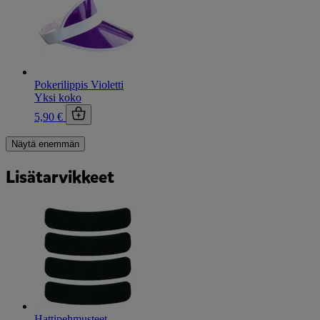
Pokerilippis Violetti
Yksi koko
5,90 €
Näytä enemmän
Lisätarvikkeet
Hattipehmusteet