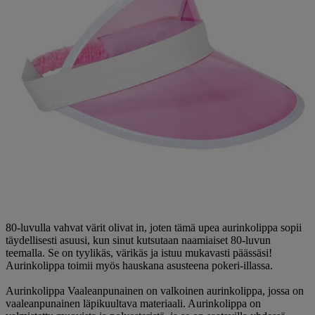
80-luvulla vahvat värit olivat in, joten tämä upea aurinkolippa sopii
täydellisesti asuusi, kun sinut kutsutaan naamiaiset 80-luvun
teemalla. Se on tyylikäs, värikäs ja istuu mukavasti päässäsi!
Aurinkolippa toimii myös hauskana asusteena pokeri-illassa.
Aurinkolippa Vaaleanpunainen on valkoinen aurinkolippa, jossa on
vaaleanpunainen läpikuultava materiaali. Aurinkolippa on