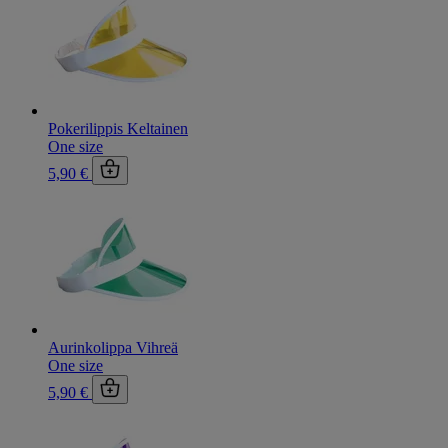
Pokerilippis Keltainen
One size
5,90 €
Aurinkolippa Vihreä
One size
5,90 €