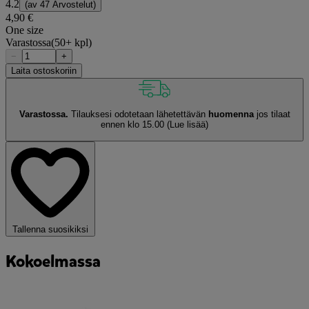
4.2
(av
47 Arvostelut
)
4,90 €
One size
Varastossa
(50+ kpl)
−
+
Laita ostoskoriin
Varastossa.
Tilauksesi odotetaan lähetettävän
huomenna
jos tilaat
ennen klo 15.00
(Lue lisää)
Tallenna suosikiksi
Kokoelmassa