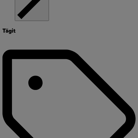
Tägit