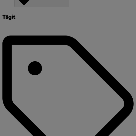
Tägit