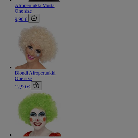
Afroperuukki Musta
One size
9,90 €
Blondi Afroperuukki
One size
12,90 €