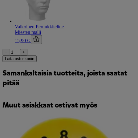
Valkoinen Peruukkiteline
Miesten malli
15,90 €
−
+
Laita ostoskoriin
Samankaltaisia tuotteita, joista saatat
pitää
Muut asiakkaat ostivat myös