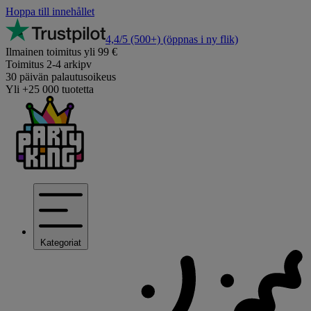
Hoppa till innehållet
4,4/5
(500+)
(öppnas i ny flik)
Ilmainen toimitus yli 99 €
Toimitus 2-4 arkipv
30 päivän palautusoikeus
Yli +25 000 tuotetta
Kategoriat