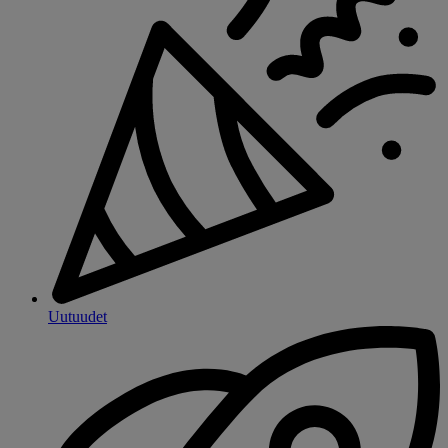
Uutuudet