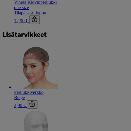
Vihreä Klovniperuukki
one size
Tilapäisesti loppu
12,90 €
Lisätarvikkeet
Peruukkiverkko
Beige
2,90 €