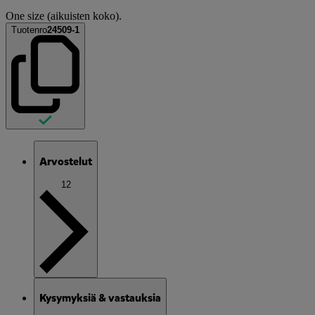
One size (aikuisten koko).
Tuotenro
24509-1
Arvostelut
12
Kysymyksiä & vastauksia