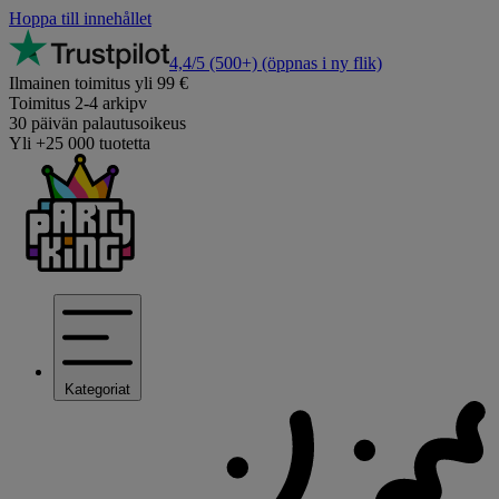
Hoppa till innehållet
4,4/5
(500+)
(öppnas i ny flik)
Ilmainen toimitus yli 99 €
Toimitus 2-4 arkipv
30 päivän palautusoikeus
Yli +25 000 tuotetta
Kategoriat