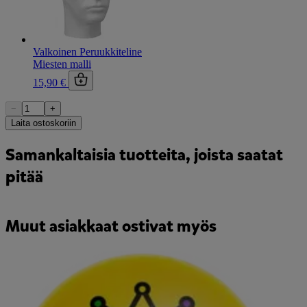
Valkoinen Peruukkiteline
Miesten malli
15,90 €
−
+
Laita ostoskoriin
Samankaltaisia tuotteita, joista saatat
pitää
Muut asiakkaat ostivat myös