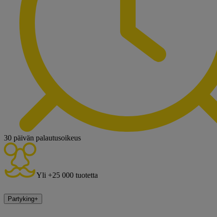
30 päivän palautusoikeus
Yli +25 000 tuotetta
Partyking
+