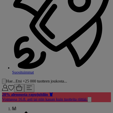
Suosituimmat
Hae...
Etsi +25 000 tuotteen joukosta...
20% alennusta rapujuhliin 🦞
Voimassa 16.8. asti tai niin kauan kuin tuotteita riittää.