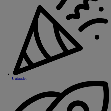
Uutuudet