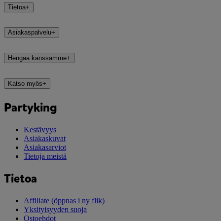
Tietoa
+
Asiakaspalvelu
+
Hengaa kanssamme
+
Katso myös
+
Partyking
Kestävyys
Asiakaskuvat
Asiakasarviot
Tietoja meistä
Tietoa
Affiliate
(öppnas i ny flik)
Yksityisyyden suoja
Ostoehdot