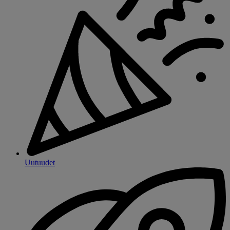
Uutuudet