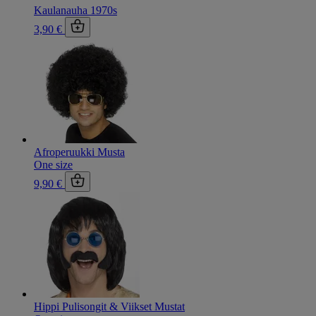
Kaulanauha 1970s
3,90 €
Afroperuukki Musta
One size
9,90 €
Hippi Pulisongit & Viikset Mustat