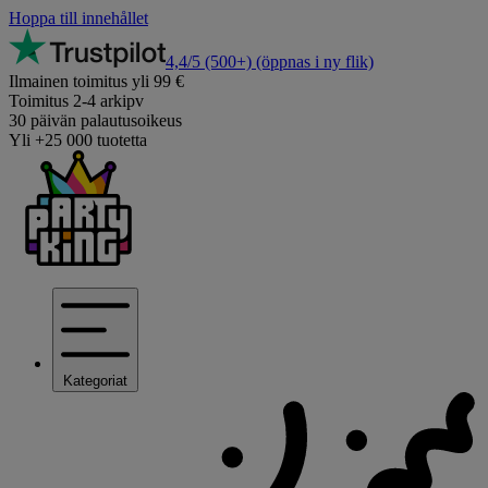
Hoppa till innehållet
4,4/5
(500+)
(öppnas i ny flik)
Ilmainen toimitus yli 99 €
Toimitus 2-4 arkipv
30 päivän palautusoikeus
Yli +25 000 tuotetta
Kategoriat