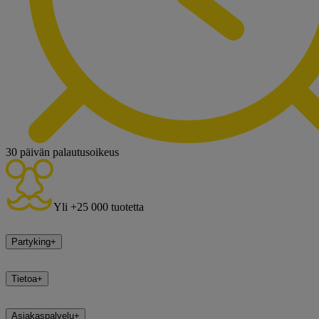
30 päivän palautusoikeus
Yli +25 000 tuotetta
Partyking
+
Tietoa
+
Asiakaspalvelu
+