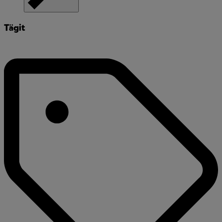
Tägit