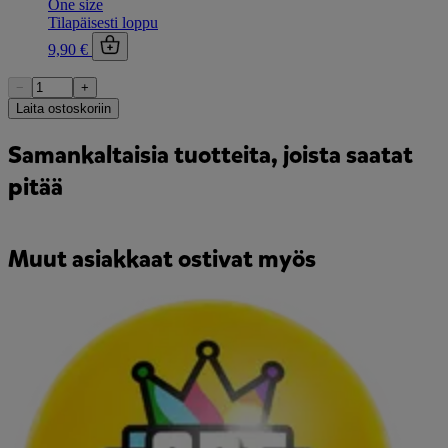
One size
Tilapäisesti loppu
9,90 €
−
+
Laita ostoskoriin
Samankaltaisia tuotteita, joista saatat
pitää
Muut asiakkaat ostivat myös