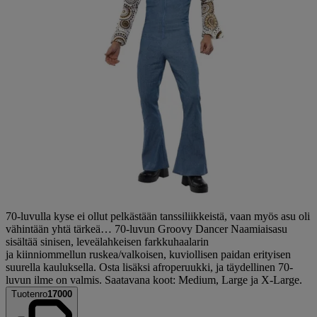
70-luvulla kyse ei ollut pelkästään tanssiliikkeistä, vaan myös asu oli
vähintään yhtä tärkeä… 70-luvun Groovy Dancer Naamiaisasu
sisältää sinisen, leveälahkeisen farkkuhaalarin
ja kiinniommellun ruskea/valkoisen, kuviollisen paidan erityisen
suurella kauluksella. Osta lisäksi afroperuukki, ja täydellinen 70-
luvun ilme on valmis. Saatavana koot: Medium, Large ja X-Large.
Tuotenro
17000