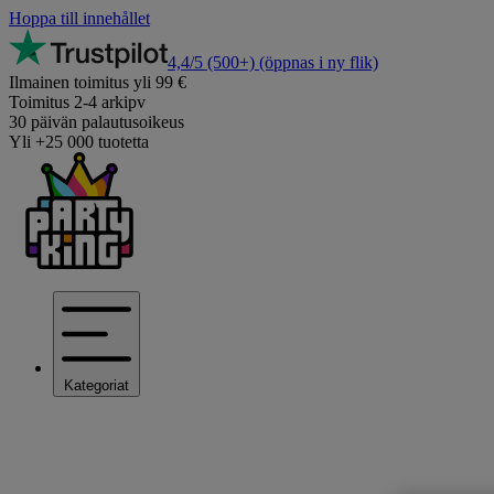
Hoppa till innehållet
4,4/5
(500+)
(öppnas i ny flik)
Ilmainen toimitus yli 99 €
Toimitus 2-4 arkipv
30 päivän palautusoikeus
Yli +25 000 tuotetta
Kategoriat