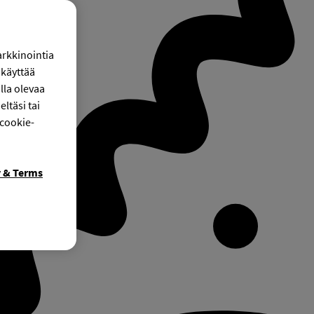
arkkinointia
käyttää
lla olevaa
ltäsi tai
 cookie-
y & Terms