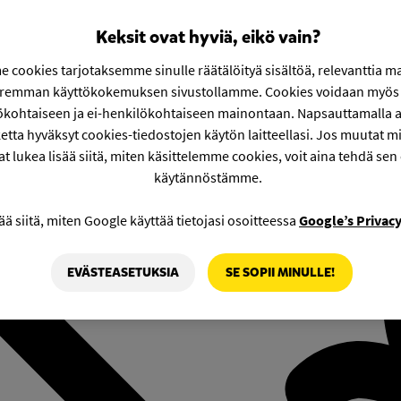
Keksit ovat hyviä, eikö vain?
 cookies tarjotaksemme sinulle räätälöityä sisältöä, relevanttia m
aremman käyttökokemuksen sivustollamme. Cookies voidaan myös 
ökohtaiseen ja ei-henkilökohtaiseen mainontaan. Napsauttamalla a
etta hyväksyt cookies-tiedostojen käytön laitteellasi. Jos muutat mie
at lukea lisää siitä, miten käsittelemme cookies, voit aina tehdä sen
käytännöstämme.
ää siitä, miten Google käyttää tietojasi osoitteessa
Google’s Privac
EVÄSTEASETUKSIA
SE SOPII MINULLE!