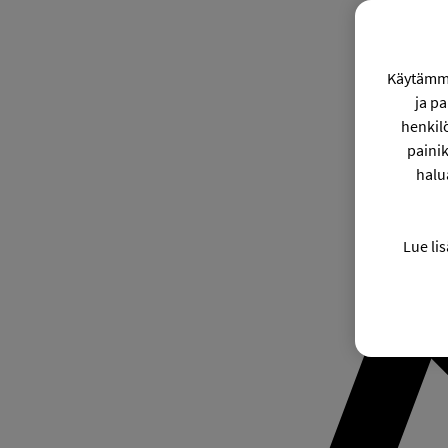
Käytämme
ja p
henkil
painik
halu
Lue lis