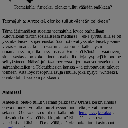
Teemajuhla: Anteeksi, olenko tullut väärään paikkaan?
Teemajuhla: Anteeksi, olenko tullut väärään paikkaan?
Tämä äärimmäisen suosittu teemajuhla leviää parhaillaan
kulovalkean tavoin sosiaalisessa mediassa – eikä syyttä, sillä se on
yksinkertaisesti superhauska! Säännöt ovat yksinkertaiset: jokainen
vieras ymmärtää kutsun väärin ja saapuu paikalle täysin
omanlaisessaan, erikoisessa asussa. Kun sinä isäntänä avaat oven,
sinua vastassa on kokonainen kavalkadi outoja tyyppejä huonoine
selityksineen. Näissä juhlissa merirosvot joutuvat seurustelemaan
sairaanhoitajien ja Teletubbiesien kanssa – ja toivottavasti tulevat
toimeen. Alta löydät sopivia asuja sinulle, joka kysyt: ”Anteeksi,
olenko tullut väärään paikkaan?”
Ammatti
Anteeksi, oletko tullut väärään paikkaan? Uransa keskivaiheilla
oleva ihminen voi olla niin stressaantunut, että päivät menevät
sekaisin. Oletko ehkä ollut matkalla töihin
lentäjäksi
,
kokiksi
tai
miesmimikon? Ja päädyitkin juhliin? Ei hätää – jatka vain
tanssimista. Eihän sillä ole väliä, että olet pukeutunut astronautiksi
tai
poliisiksi
?