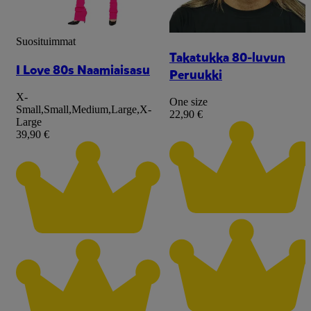
Suosituimmat
Takatukka 80-luvun
I Love 80s Naamiaisasu
Peruukki
X-
One size
Small
,
Small
,
Medium
,
Large
,
X-
22,90 €
Large
39,90 €