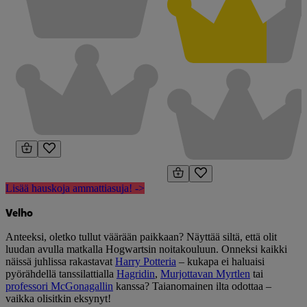
Lisää hauskoja ammattiasuja! ->
Velho
Anteeksi, oletko tullut väärään paikkaan? Näyttää siltä, että olit
luudan avulla matkalla Hogwartsin noitakouluun. Onneksi kaikki
näissä juhlissa rakastavat
Harry Potteria
– kukapa ei haluaisi
pyörähdellä tanssilattialla
Hagridin
,
Murjottavan Myrtlen
tai
professori McGonagallin
kanssa? Taianomainen ilta odottaa –
vaikka olisitkin eksynyt!