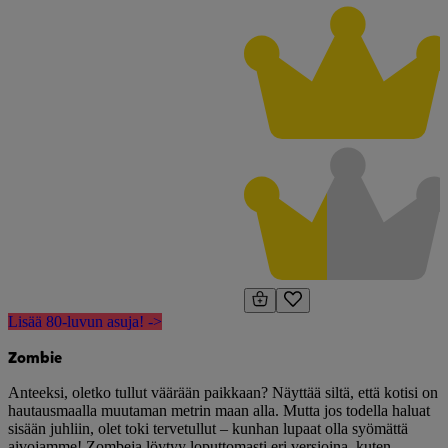
Lisää 80-luvun asuja! ->
Zombie
Anteeksi, oletko tullut väärään paikkaan? Näyttää siltä, että kotisi on
hautausmaalla muutaman metrin maan alla. Mutta jos todella haluat
sisään juhliin, olet toki tervetullut – kunhan lupaat olla syömättä
aivojamme! Zombeja löytyy loputtomasti eri versioina, kuten