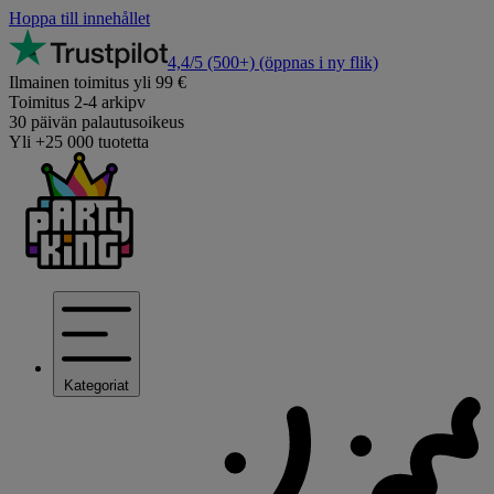
Hoppa till innehållet
4,4/5
(500+)
(öppnas i ny flik)
Ilmainen toimitus yli 99 €
Toimitus 2-4 arkipv
30 päivän palautusoikeus
Yli +25 000 tuotetta
Kategoriat