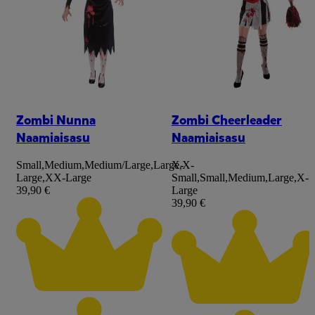
Zombi Nunna
Zombi Cheerleader
Naamiaisasu
Naamiaisasu
Small
,
Medium
,
Medium/Large
,
Large
X-
,
X-
Large
,
XX-Large
Small
,
Small
,
Medium
,
Large
,
X-
39,90 €
Large
39,90 €