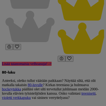
Lisää taianomaisia velhoasuja! ->
80-luku
Anteeksi, oletko tullut väärään paikkaan? Näyttää siltä, että olit
matkalla takaisin
80-luvulle
? Kirkas treeniasu ja hulmuava
hockeytukka
päälläsi olet silti tervetullut juhlimaan meidän 2000-
luvulla elävien tylsistelijöiden kanssa. Onko valintasi
treenisetti
,
violetti verkkapuku
vai sininen verryttelyasu?