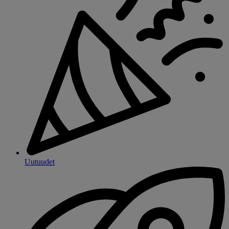
Uutuudet