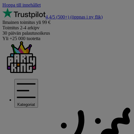
Hoppa till innehållet
4,4/5
(500+)
(öppnas i ny flik)
Ilmainen toimitus yli 99 €
Toimitus 2-4 arkipv
30 päivän palautusoikeus
Yli +25 000 tuotetta
Kategoriat