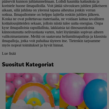
pääsevät kunnon juhlatunnelmaan. Loihdi kauniita kattauksia ja
koristele huone ilmapalloilla. Voit jättää siivouksen juhlien jälkeiseen
aikaan, sillä juhlista on yleensä tapana aiheutua jonkin verran
sotkua. Ilmapallomme on helppo lajitella roskiin juhlien jälkeen.
Koska ne ovat poltettavaa materiaalia, ne voidaan laittaa tavallisten
kotitalousjätteiden sekaan, jolloin niistä tulee uutta energiaa. Onpa
kyse ilmapalloista rapuillallista, lakkiaisia tai dinosauruksista
kiinnostunutta nelivuotiasta varten, tulet löytämään sopivan aiheen
valikoimastamme. Meiltä on saatavana heliumilmapalloja ja klassisia
ilmapalloja, jotka voit puhaltaa täyteen itse. Tietenkin tarjoamme
myös nopeat toimitukset ja hyvät hinnat.
Lue lisää
Suositut Kategoriat