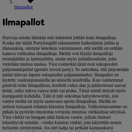
Ilmapallot
Ilmapallot
Harvoja asioita liitetään niin kiinteästi juhliin kuin ilmapalloja.
Koska me täällä Partykingillä rakastamme kaikenlaisia juhlia ja
tilaisuuksia, olemme tietenkin varmistaneet, että meillä on erittäin
kattava valikoima ilmapalloja. Meiltä voit löytää ilmapalloja
teemajuhliin ja lastenjuhliin, mutta myös juhlallisuuksiin, joita
vietetään muissa maissa. Yksi esimerkki tästä ovat sukupuolen
paljastamisjuhlat (gender reveal party). Se tarkoittaa, että järjestetään
juhlat tulevan lapsen sukupuolen paljastamiseksi. Ilmapallot on
täytetty vaaleanpunaisella tai sinisellä konfetilla. Kun vanhemmat
pistävät reiän ilmapalloon, konfetti valuu alas ja juhlavieraat saavat
tietää, onko tuleva vauva tyttö vai poika. Tämä toimii tietysti myös
kumppanin kohdalla. Tätä ei tule sekoittaa babyshoweriin, jota
varten meiltä on myös saatavana upeita ilmapalloja. Meillä on
netissä runsaasti erilaisia klassisia ilmapalloja. Valikoimassamme on
pitkän ja pyöreän muotoisia versioita monissa värikkäissä sävyissä.
Yksi vinkki on hangata niitä hiuksia vasten, jolloin hiukset
kiinnittyvät seinään - vanha kunnon vinkki, jota käytettiin ennen
heliumin yleistymistä. Jos olet kalju tai pelkäät kampauksesi