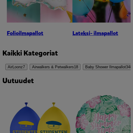
Folioilmapallot
Lateksi- ilmapallot
Kaikki Kategoriat
AirLoonz
7
Airwalkers & Petwalkers
18
Baby Shower Ilmapallot
348
Uutuudet