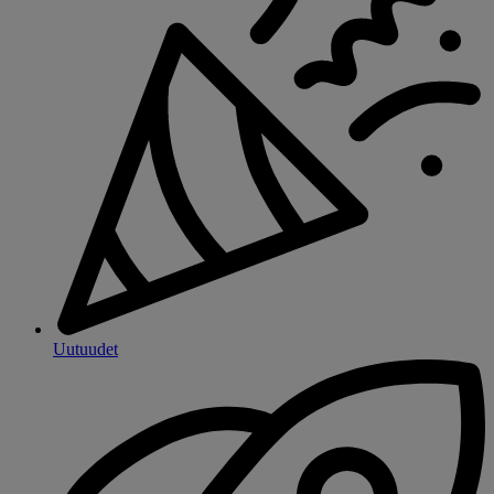
Uutuudet