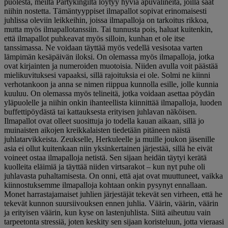
puolesta, meiltä Partykingiltä löytyy hyviä apuvälineitä, joilla saat
niihin nostetta. Tämäntyyppiset ilmapallot sopivat erinomaisesti
juhlissa oleviin leikkeihin, joissa ilmapalloja on tarkoitus rikkoa,
mutta myös ilmapallotanssiin. Tai tunnusta pois, haluat kuitenkin,
että ilmapallot puhkeavat myös silloin, kunhan et ole itse
tanssimassa. Ne voidaan täyttää myös vedellä vesisotaa varten
lämpimän kesäpäivän iloksi. On olemassa myös ilmapalloja, jotka
ovat kirjainten ja numeroiden muotoisia. Niiden avulla voit päästää
mielikuvituksesi vapaaksi, sillä rajoituksia ei ole. Solmi ne kiinni
verhotankoon ja anna se nimen riippua kunnolla esille, jolle kunnia
kuuluu. On olemassa myös telineitä, jotka voidaan asettaa pöydän
yläpuolelle ja niihin onkin ihanteellista kiinnittää ilmapalloja, luoden
buffettipöydästä tai kattauksesta erityisen juhlavan näköisen.
Ilmapallot ovat olleet suosittuja jo todella kauan aikaan, sillä jo
muinaisten aikojen kreikkalaisten tiedetään pitäneen näistä
juhlatarvikkeista. Zeukselle, Herkuleelle ja muille joukon jäsenille
asia ei ollut kuitenkaan niin yksinkertainen järjestää, sillä he eivät
voineet ostaa ilmapalloja netistä. Sen sijaan heidän täytyi kerätä
kuolleita eläimiä ja täyttää niiden virtsarakot – kun nyt puhe oli
juhlavasta puhaltamisesta. On onni, että ajat ovat muuttuneet, vaikka
kiinnostuksemme ilmapalloja kohtaan onkin pysynyt ennallaan.
Monet harrastajamaiset juhlien järjestäjät tekevät sen virheen, että he
tekevät kunnon suursiivouksen ennen juhlia. Väärin, väärin, väärin
ja erityisen väärin, kun kyse on lastenjuhlista. Siitä aiheutuu vain
tarpeetonta stressiä, joten keskity sen sijaan koristeluun, jotta vieraasi