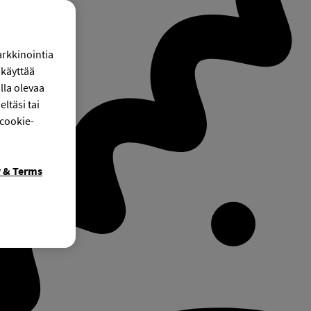
arkkinointia
käyttää
lla olevaa
ltäsi tai
 cookie-
y & Terms