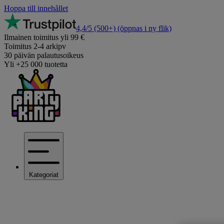
Hoppa till innehållet
4,4/5
(500+)
(öppnas i ny flik)
Ilmainen toimitus yli 99 €
Toimitus 2-4 arkipv
30 päivän palautusoikeus
Yli +25 000 tuotetta
Kategoriat