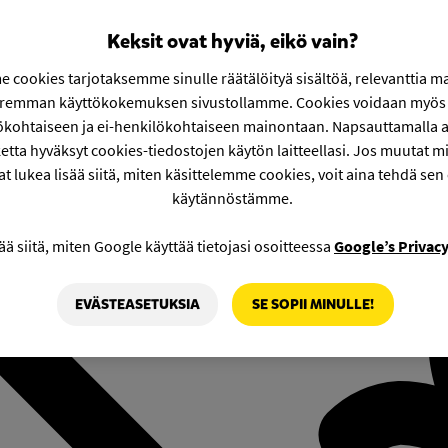
Keksit ovat hyviä, eikö vain?
 cookies tarjotaksemme sinulle räätälöityä sisältöä, relevanttia m
aremman käyttökokemuksen sivustollamme. Cookies voidaan myös 
ökohtaiseen ja ei-henkilökohtaiseen mainontaan. Napsauttamalla a
etta hyväksyt cookies-tiedostojen käytön laitteellasi. Jos muutat mie
at lukea lisää siitä, miten käsittelemme cookies, voit aina tehdä sen
käytännöstämme.
ää siitä, miten Google käyttää tietojasi osoitteessa
Google’s Privac
EVÄSTEASETUKSIA
SE SOPII MINULLE!