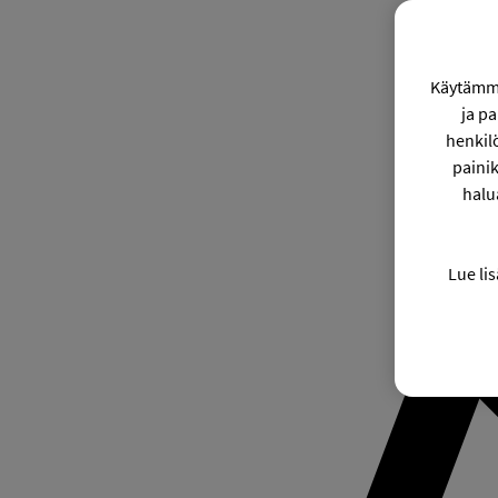
Käytämme
ja p
henkil
painik
halu
Lue lis