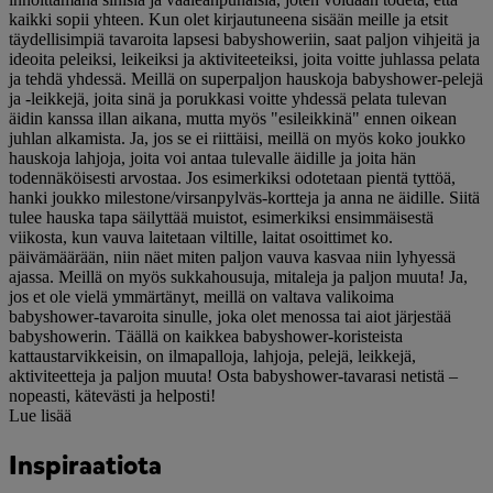
kaikki sopii yhteen. Kun olet kirjautuneena sisään meille ja etsit
täydellisimpiä tavaroita lapsesi babyshoweriin, saat paljon vihjeitä ja
ideoita peleiksi, leikeiksi ja aktiviteeteiksi, joita voitte juhlassa pelata
ja tehdä yhdessä. Meillä on superpaljon hauskoja babyshower-pelejä
ja -leikkejä, joita sinä ja porukkasi voitte yhdessä pelata tulevan
äidin kanssa illan aikana, mutta myös "esileikkinä" ennen oikean
juhlan alkamista. Ja, jos se ei riittäisi, meillä on myös koko joukko
hauskoja lahjoja, joita voi antaa tulevalle äidille ja joita hän
todennäköisesti arvostaa. Jos esimerkiksi odotetaan pientä tyttöä,
hanki joukko milestone/virsanpylväs-kortteja ja anna ne äidille. Siitä
tulee hauska tapa säilyttää muistot, esimerkiksi ensimmäisestä
viikosta, kun vauva laitetaan viltille, laitat osoittimet ko.
päivämäärään, niin näet miten paljon vauva kasvaa niin lyhyessä
ajassa. Meillä on myös sukkahousuja, mitaleja ja paljon muuta! Ja,
jos et ole vielä ymmärtänyt, meillä on valtava valikoima
babyshower-tavaroita sinulle, joka olet menossa tai aiot järjestää
babyshowerin. Täällä on kaikkea babyshower-koristeista
kattaustarvikkeisin, on ilmapalloja, lahjoja, pelejä, leikkejä,
aktiviteetteja ja paljon muuta! Osta babyshower-tavarasi netistä –
nopeasti, kätevästi ja helposti!
Lue lisää
Inspiraatiota