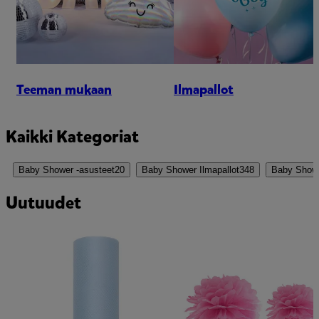
Teeman mukaan
Ilmapallot
Kaikki Kategoriat
Baby Shower -asusteet
20
Baby Shower Ilmapallot
348
Baby Showe
Uutuudet