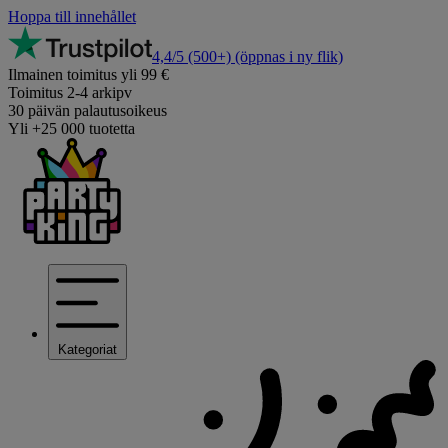
Hoppa till innehållet
4,4/5
(500+)
(öppnas i ny flik)
Ilmainen toimitus yli 99 €
Toimitus 2-4 arkipv
30 päivän palautusoikeus
Yli +25 000 tuotetta
Kategoriat