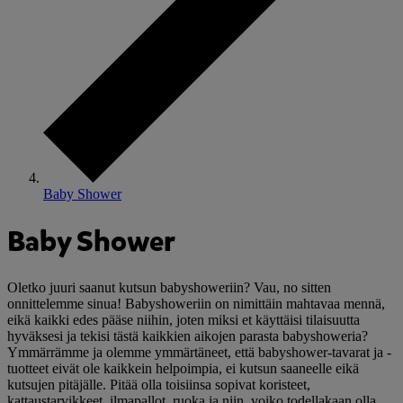
Baby Shower
Baby Shower
Oletko juuri saanut kutsun babyshoweriin? Vau, no sitten
onnittelemme sinua! Babyshoweriin on nimittäin mahtavaa mennä,
eikä kaikki edes pääse niihin, joten miksi et käyttäisi tilaisuutta
hyväksesi ja tekisi tästä kaikkien aikojen parasta babyshoweria?
Ymmärrämme ja olemme ymmärtäneet, että babyshower-tavarat ja -
tuotteet eivät ole kaikkein helpoimpia, ei kutsun saaneelle eikä
kutsujen pitäjälle. Pitää olla toisiinsa sopivat koristeet,
kattaustarvikkeet, ilmapallot, ruoka ja niin, voiko todellakaan olla