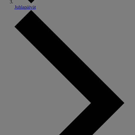
Juhlapäivät