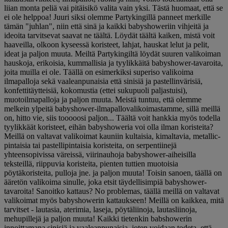
liian monta peliä vai pitäisikö valita vain yksi. Tästä huomaat, että se
ei ole helppoa! Juuri siksi olemme Partykingillä panneet merkille
tämän "juhlan", niin että sinä ja kaikki babyshoweriin vihjeitä ja
ideoita tarvitsevat saavat ne täältä. Löydät täältä kaiken, mistä voit
haaveilla, olkoon kyseessä koristeet, lahjat, hauskat lelut ja pelit,
ideat ja paljon muuta. Meiltä Partykingiltä löydät suuren valikoiman
hauskoja, erikoisia, kummallisia ja tyylikkäitä babyshower-tavaroita,
joita muilla ei ole. Täällä on esimerkiksi superiso valikoima
ilmapalloja sekä vaaleanpunaisia että sinisiä ja pastellinvärisiä,
konfettitäytteisiä, kokomustia (ettei sukupuoli paljastuisi),
muotoilmapalloja ja paljon muuta. Meistä tuntuu, että olemme
melkein ylpeitä babyshower-ilmapallovalikoimastamme, sillä meillä
on, hitto vie, siis tooooosi paljon... Täältä voit hankkia myös todella
tyylikkäät koristeet, eihän babyshoweria voi olla ilman koristeita?
Meillä on valtavat valikoimat kauniin kultaisia, kimaltavia, metallic-
pintaisia tai pastellipintaisia koristeita, on serpentiinejä
yhteensopivissa väreissä, viirinauhoja babyshower-aiheisilla
teksteillä, riippuvia koristeita, pienten tuttien muotoisia
pöytäkoristeita, pulloja jne. ja paljon muuta! Toisin sanoen, täällä on
ääretön valikoima sinulle, joka etsit täydellisimpiä babyshower-
tavaroita! Sanoitko kattaus? No problemas, täällä meillä on valtavat
valikoimat myös babyshowerin kattaukseen! Meillä on kaikkea, mitä
tarvitset - lautasia, aterimia, laseja, pöytäliinoja, lautasliinoja,
mehupillejä ja paljon muuta! Kaikki tietenkin babshowerin
innoittamana sinisiä ja vaaleanpunaisia, joten voidaan todeta, että