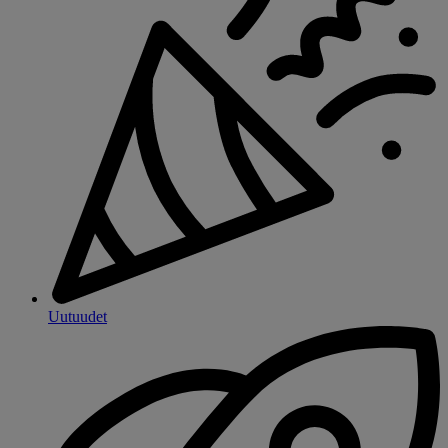
Uutuudet