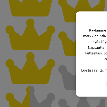
Käytämme co
markkinointia
myös käyt
Napsauttama
laitteellasi. 
c
Lue lisää siitä,