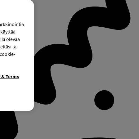
arkkinointia
käyttää
lla olevaa
ltäsi tai
 cookie-
y & Terms