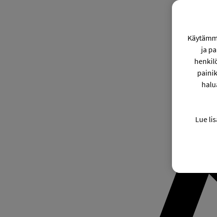
Käytämme
ja p
henkil
painik
halu
Lue lis