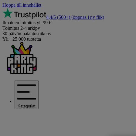
Hoppa till innehållet
4,4/5
(500+)
(öppnas i ny flik)
Ilmainen toimitus yli 99 €
Toimitus 2-4 arkipv
30 päivän palautusoikeus
Yli +25 000 tuotetta
Kategoriat