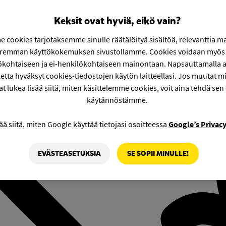
Keksit ovat hyviä, eikö vain?
 cookies tarjotaksemme sinulle räätälöityä sisältöä, relevanttia m
aremman käyttökokemuksen sivustollamme. Cookies voidaan myös 
ökohtaiseen ja ei-henkilökohtaiseen mainontaan. Napsauttamalla a
etta hyväksyt cookies-tiedostojen käytön laitteellasi. Jos muutat mie
at lukea lisää siitä, miten käsittelemme cookies, voit aina tehdä sen
käytännöstämme.
ää siitä, miten Google käyttää tietojasi osoitteessa
Google’s Privac
EVÄSTEASETUKSIA
SE SOPII MINULLE!